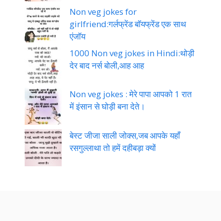
Trending jokes
Jija sali non veg jokes:अगर आप ने
ज़बरदस्ती मुझे चूमना चाहा तो
Non veg jokes for
girlfriend:गर्लफ्रेंड बॉयफ्रेंड एक साथ
एंजॉय
1000 Non veg jokes in Hindi:थोड़ी
देर बाद नर्स बोली,आह आह
Non veg jokes : मेरे पापा आपको 1 रात
में इंसान से घोड़ी बना देते।