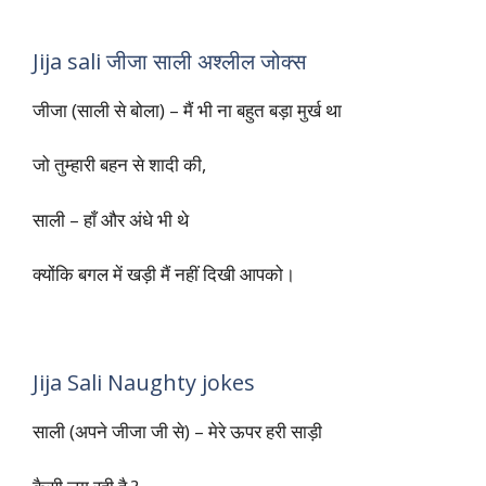
एक के साथ हो जाये
तो आप अपनी बीवी को कैसे पहचानेंगे ?
बेस्ट उत्तर – भला हम ख़ामख़ा क्यों पहचाने
Jija sali जीजा साली अश्लील जोक्स
जीजा (साली से बोला) – मैं भी ना बहुत बड़ा मुर्ख था
जो तुम्हारी बहन से शादी की,
साली – हाँ और अंधे भी थे
क्योंकि बगल में खड़ी मैं नहीं दिखी आपको।