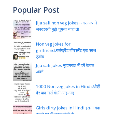
Funny jokes in Hindi || लोटपोट कर
देने वाले मजेदार चुटकुले
Popular Post
Jija sali non veg jokes:अगर आप ने
ज़बरदस्ती मुझे चूमना चाहा तो
Non veg jokes for
girlfriend:गर्लफ्रेंड बॉयफ्रेंड एक साथ
एंजॉय
Jija sali jokes सुहागरात में हमें केवल