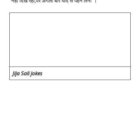
“नहीं दिख रही,पर अगली बार याद से पहन लेना”।
Jija Sali jokes