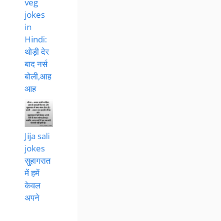
veg
jokes
in
Hindi:
थोड़ी देर
बाद नर्स
बोली,आह
आह
Jija sali
jokes
सुहागरात
में हमें
केवल
अपने