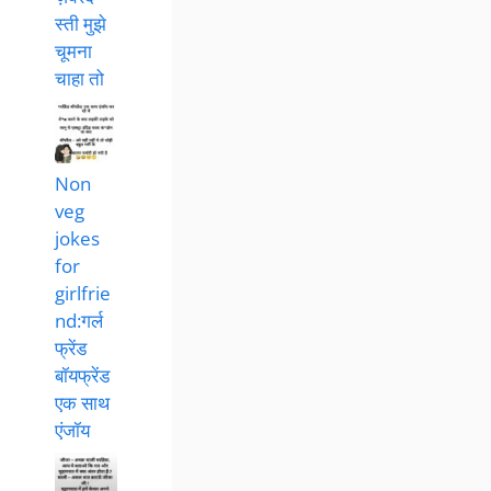
स्ती मुझे
चूमना
चाहा तो
Non
veg
jokes
for
girlfrie
nd:गर्ल
फ्रेंड
बॉयफ्रेंड
एक साथ
एंजॉय