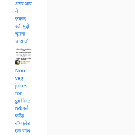
अगर आप
ने
ज़बरद
स्ती मुझे
चूमना
चाहा तो
Non
veg
jokes
for
girlfrie
nd:गर्ल
फ्रेंड
बॉयफ्रेंड
एक साथ