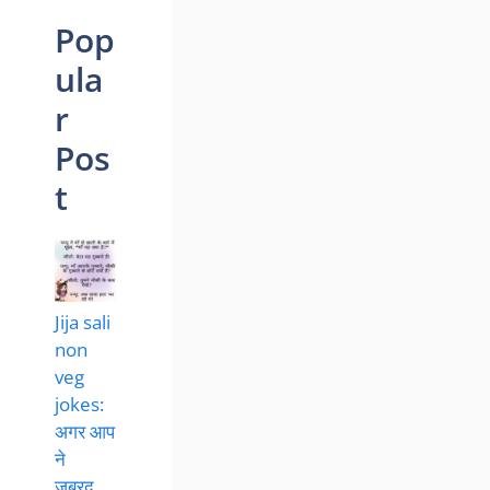
Pop
ula
r
Pos
t
Jija sali
non
veg
jokes:
अगर आप
ने
ज़बरद