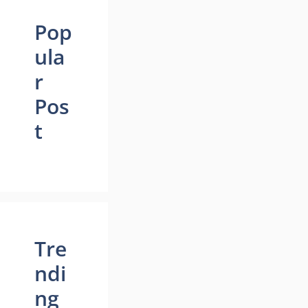
Pop
ula
r
Pos
t
Tre
ndi
ng