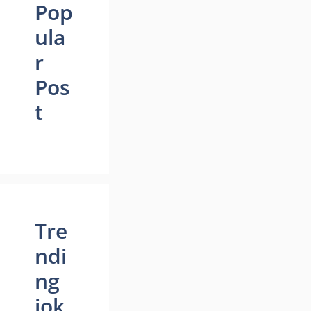
Pop
ula
r
Pos
t
Tre
ndi
ng
jok