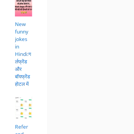
New
funny
jokes
in
Hindi:ग
र्लफ्रेंड
और
बॉयफ्रेंड
होटल में
Refer