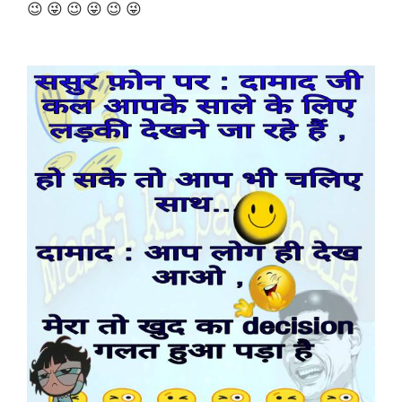
😉 😜 😉 😜 😉 😜