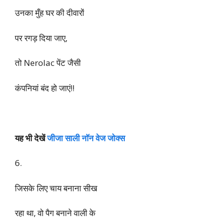
यह भी पढ़े
Husband wife Non Veg Jokes:एक आखिरी
कोशिश कर रही हूँ,इस पर तो पूरा भारत खड़ा हो जाता है
5.
कुछ लड़कियां तो इतनी
लिपस्टिक लगाती हैं कि.
उनका मुँह घर की दीवारों
पर रगड़ दिया जाए,
तो Nerolac पेंट जैसी
कंपनियां बंद हो जाएं!!