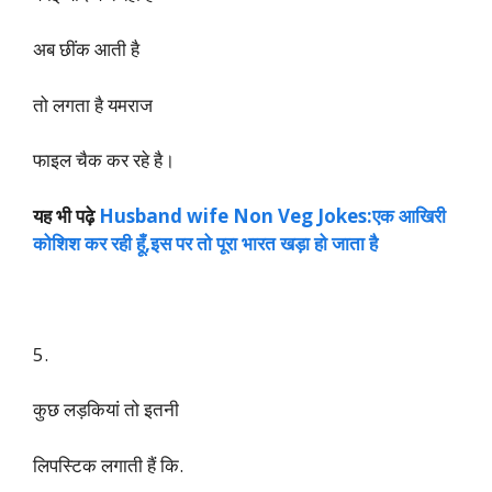
यह भी देखें
भैया हमारे यहाँ बैगन की सब्जी कोई नही खाता नॉन वेज
जोक्स
4.
पहले छींक आती थी तो लगता था
कोई याद कर रहा है
अब छींक आती है
तो लगता है यमराज
फाइल चैक कर रहे है।