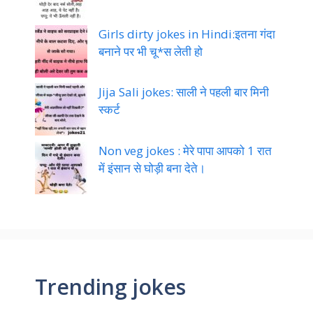
Non veg jokes for
girlfriend:गर्लफ्रेंड बॉयफ्रेंड एक साथ
एंजॉय
Jija sali jokes सुहागरात में हमें केवल
अपने
1000 Non veg jokes in Hindi:थोड़ी
देर बाद नर्स बोली,आह आह
Girls dirty jokes in Hindi:इतना गंदा
बनाने पर भी चू*स लेती हो
Jija Sali jokes: साली ने पहली बार मिनी
स्कर्ट