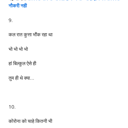
500 ₹ फीस लेकर भी
Doctor दूर से चेक कर रहें हैं,
मुझे तो डर है..
कहीं Injection लगवाना हुआ तो,
तीर ही ना चला दें..
यह भी देखें
सरकारी नौकरी जोक्स:दो बच्चे से ज्यादा होने पर सरकारी
नौकरी नही
9.
कल रात कुत्ता भौंक रहा था
भो भो भो भो