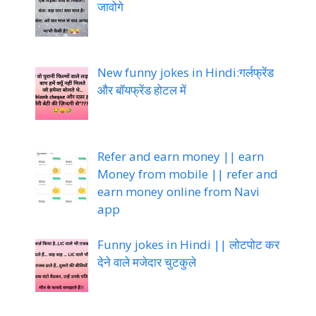
Recent Post
Jija sali jokes सुहागरात में हमें केवल
अपने
मजेदार चुटकुले। हंसते हंसते लोटपोट हो
जावोगे
New funny jokes in Hindi:गर्लफ्रेंड
और बॉयफ्रेंड होटल में