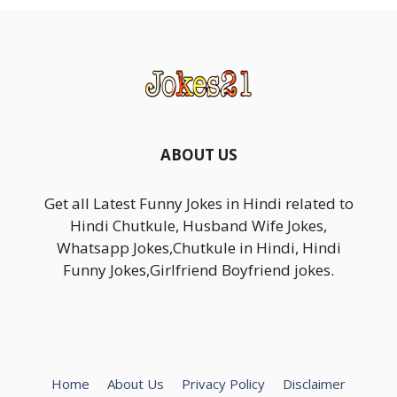
देर बाद नर्स बोली,आह आह
Non veg jokes : मेरे पापा आपको 1 रात
में इंसान से घोड़ी बना देते।
बेस्ट जीजा साली जोक्स,जब आपके यहाँ
रसगुल्लाथा तो हमें दहीबड़ा क्यों
ABOUT US