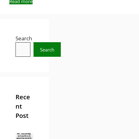
Read more
Search
Search
Rece
nt
Post