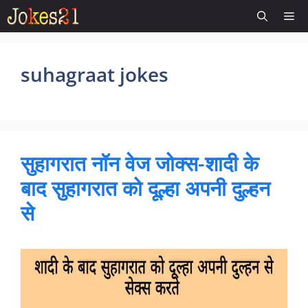
Skip
Me
to
content
suhagraat jokes
सुहागरात नॉन वेज जोक्स-शादी के
बाद सुहागरात को दूल्हा अपनी दुल्हन
से