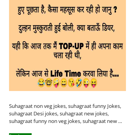
Suhagraat non veg jokes, suhagraat funny Jokes,
suhagraat Desi jokes, suhagraat new jokes,
suhagraat funny non veg jokes, suhagraat new …