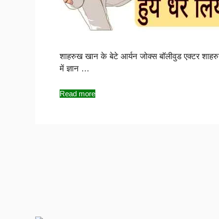
शाहरुख खान के बेटे आर्यन जोक्स बॉलीवुड एक्टर शाहरुख
में ज्ञान …
Read more