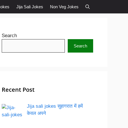
 Jokes
Jija Sali Jokes
Non Veg Jokes
Search
Search
Recent Post
Jija sali jokes सुहागरात में हमें
केवल अपने