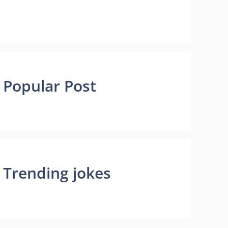
Popular Post
Trending jokes