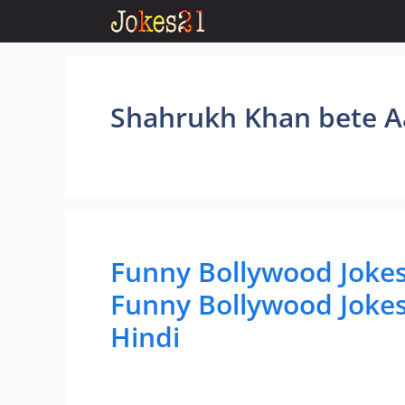
Skip
to
content
Shahrukh Khan bete A
Funny Bollywood Jokes
Funny Bollywood Jokes
Hindi