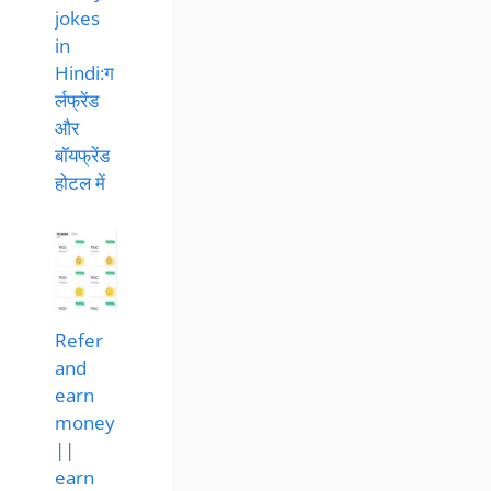
jokes
in
Hindi:ग
र्लफ्रेंड
और
बॉयफ्रेंड
होटल में
Refer
and
earn
money
||
earn