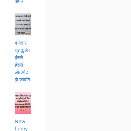
अपने
मजेदार
चुटकुले।
हंसते
हंसते
लोटपोट
हो जावोगे
New
funny