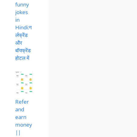
funny
jokes
in
Hindi:ग
र्लफ्रेंड
और
बॉयफ्रेंड
होटल में
Refer
and
earn
money
||