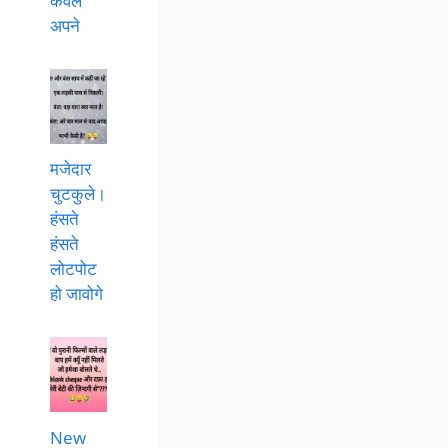
केवल
अपने
मजेदार
चुटकुले।
हंसते
हंसते
लोटपोट
हो जावोगे
New