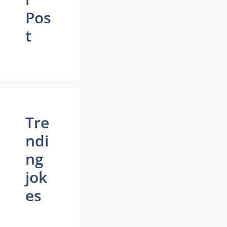
Pos
t
Tre
ndi
ng
jok
es